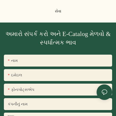
સેવા
અમારો સંપર્ક કરો અને E-Catalog મેળવો &
સ્પર્ધાત્મક ભાવ
નામ
ઇમેઇલ
ફોન/વોટ્સએપ
કંપનીનું નામ