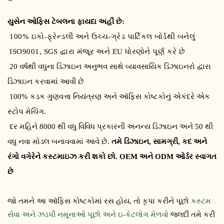
યુસેન ઓફિસ ટેબલના ફાયદા અહીં છે:
100% ઇકો-ફ્રેન્ડલી અને ઉચ્ચ-ગ્રેડ પાર્ટિકલ બોર્ડથી બનેલું
ISO9001, SGS દ્વારા મંજૂર અને EU ધોરણોને પૂર્ણ કરે છે
20 વર્ષથી વધુના ડિઝાઇન અનુભવ સાથે વ્યાવસાયિક ડિઝાઇનરો દ્વારા
ડિઝાઇન કરવામાં આવી છે
100% કડક ગુણવત્તા નિયંત્રણ અને ઑફિસ કોષ્ટકોનું એકંદરે એક
સ્ટોપ મેચિંગ.
દર મહિને 8000 થી વધુ વિવિધ પ્રકારની અનન્ય ડિઝાઇન અને 50 થી
વધુ નવા મોડલ બનાવવામાં આવે છે.
તમે ડિઝાઇન, સામગ્રી, કદ અને
રંગો વગેરેને કસ્ટમાઇઝ કરી શકો છો. OEM અને ODM ઓર્ડર સ્વાગત
છે
જો તમને આ ઑફિસ કોષ્ટકોમાં રસ હોય, તો કૃપા કરીને પૂછો
કસ્ટમ
સેવા અને ઝડપી નમૂનાઓ પૂછો અને ઇ-કેટલોગ મેળવો
જલદી તમે કરી