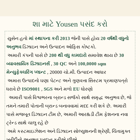
શા માટે Yousen પસંદ કરો
યુસેન હતો
માં સ્થાપના કરી 2013
જેની પાસે હોય
20 વર્ષથી વધુનો
અનુભવ
ડિઝાઇન અને ઉત્પાદન ઓફિસ કોષ્ટકો.
અમારી કંપની પાસે છે
200 થી વધુ કામદારો
સમાવેશ થાય છે
30
વ્યાવસાયિક ડિઝાઇનર્સ
,
30 QC
અને
100,0000 sqm
મેન્યુફેક્ચરિંગ પ્લાન્ટ
, 20000 ચો.મી. ઉત્પાદન આધાર
અમારા ઉત્પાદનો ઘણા પેટન્ટ અને ગુણવત્તા સિસ્ટમ પ્રમાણપત્રો
ધરાવે છે
ISO9001
,
SGS
અને મળો
EU
ધોરણો
અમારી પાસે વિશ્વભરના બ્રાન્ડ સર્જકો સાથે સમૃદ્ધ અનુભવ છે, જે
તમને તમારી પોતાની બ્રાન્ડ બનાવવામાં મદદ કરી શકે છે. અમારી
પાસે મજબૂત ડિઝાઇન ટીમ છે, અમારી આર&ડી ટીમ ફેશનના નવા
ટ્રેન્ડ સાથે ચાલુ રહે છે
અમે કસ્ટમાઇઝેશન અને ડિઝાઇન સોલ્યુશનની શ્રેણી, ચિંતામુક્ત
ખરીદીનો અનુભવ પ્રદાન કરીએ છીએ.