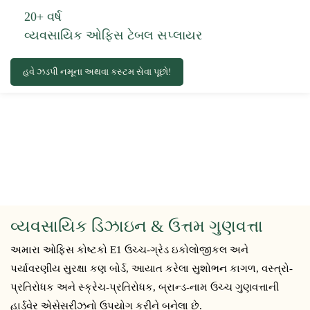
20+ વર્ષ
વ્યવસાયિક ઓફિસ ટેબલ સપ્લાયર
હવે ઝડપી નમૂના અથવા કસ્ટમ સેવા પૂછો!
વ્યવસાયિક ડિઝાઇન & ઉત્તમ ગુણવત્તા
અમારા ઓફિસ કોષ્ટકો E1 ઉચ્ચ-ગ્રેડ ઇકોલોજીકલ અને
પર્યાવરણીય સુરક્ષા કણ બોર્ડ, આયાત કરેલા સુશોભન કાગળ, વસ્ત્રો-
પ્રતિરોધક અને સ્ક્રેચ-પ્રતિરોધક, બ્રાન્ડ-નામ ઉચ્ચ ગુણવત્તાની
હાર્ડવેર એસેસરીઝનો ઉપયોગ કરીને બનેલા છે.