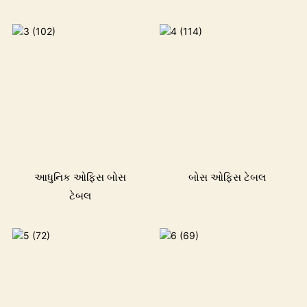
આધુનિક ઓફિસ બોસ
બોસ ઓફિસ ટેબલ
ટેબલ