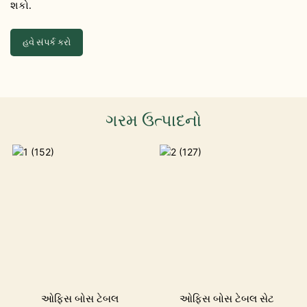
શકો.
હવે સંપર્ક કરો
ગરમ ઉત્પાદનો
ઓફિસ બોસ ટેબલ
ઓફિસ બોસ ટેબલ સેટ