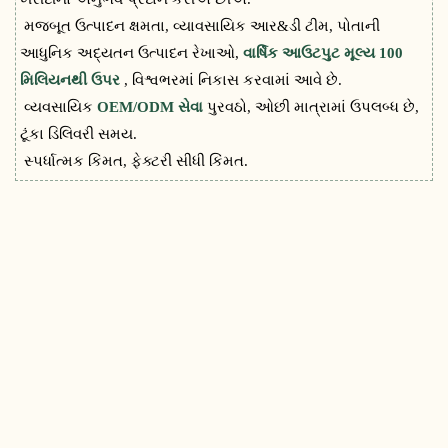
મજબૂત ઉત્પાદન ક્ષમતા, વ્યાવસાયિક આર&ડી ટીમ, પોતાની
આધુનિક અદ્યતન ઉત્પાદન રેખાઓ,
વાર્ષિક આઉટપુટ મૂલ્ય 100
મિલિયનથી ઉપર
, વિશ્વભરમાં નિકાસ કરવામાં આવે છે.
વ્યવસાયિક
OEM/ODM સેવા
પુરવઠો, ઓછી માત્રામાં ઉપલબ્ધ છે,
ટૂંકા ડિલિવરી સમય.
સ્પર્ધાત્મક કિંમત, ફેક્ટરી સીધી કિંમત.