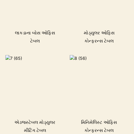
લાકડાના બોસ ઓફિસ
મોડ્યુલર ઓફિસ
ટેબલ
કોન્ફરન્સ ટેબલ
એડજસ્ટેબલ મોડ્યુલર
મિનિમેલિસ્ટ ઓફિસ
મીટિંગ ટેબલ
કોન્ફરન્સ ટેબલ