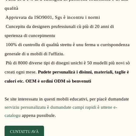
qualità
Appruvata da ISO9001, Sgs è incontru i normi
Cuncepitu da designers prufessiunali cù più di 20 anni di
sperienza di cuncepimentu
100% di cuntrollu di qualità strettu è unu ferma u currispondenza
generale di u mobili di l'uffiziu.
Più di 8000 diverse tipi di disegni unichi è 50 mudelli più novi sò
creati ogni mese.
Pudete persunalizà i disinni, materiali, taglie è
culori etc. OEM è ordini ODM sò benvenuti
Se site interessatu in questi mobili educativi, per piacè dumandate
serviziu persunalizatu è dumandate campi rapidi è uttene e-
catalogu
appena pussibule.
CUNTATTU AVÀ