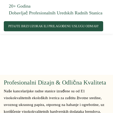
20+ Godina
Dobavljač Profesionalnih Uredskih Radnih Stanica
PITAJTE BRZI UZORAK ILI PRILAGOĐENU USLUGU ODMAH!
Profesionalni Dizajn & Odlična Kvaliteta
Naše kancelarijske radne stanice izrađene su od E1
visokokvalitetnih ekoloških iverica za zaštitu životne sredine,
uvoznog ukrasnog papira, otpornog na habanje i ogrebotine, uz
korišćenje visokokvalitetnih hardverskih dodataka brendova.