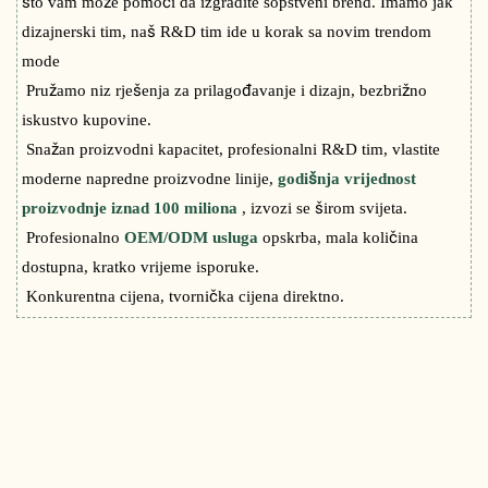
što vam može pomoći da izgradite sopstveni brend. Imamo jak
dizajnerski tim, naš R&D tim ide u korak sa novim trendom
mode
Pružamo niz rješenja za prilagođavanje i dizajn, bezbrižno
iskustvo kupovine.
Snažan proizvodni kapacitet, profesionalni R&D tim, vlastite
moderne napredne proizvodne linije,
godišnja vrijednost
proizvodnje iznad 100 miliona
, izvozi se širom svijeta.
Profesionalno
OEM/ODM usluga
opskrba, mala količina
dostupna, kratko vrijeme isporuke.
Konkurentna cijena, tvornička cijena direktno.