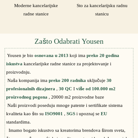
Moderne kancelarijske
Sto za kancelarijsku radnu
radne stanice
stanicu
Zašto Odabrati Yousen
Yousen je bio
osnovana u 2013
koji ima
preko 20 godina
iskustva
kancelarijske radne stanice za projektovanje i
proizvodnju.
Naša kompanija ima
preko 200 radnika
uključuje
30
profesionalnih dizajnera
,
30 QC
I
više od 100.000 m2
proizvodnog pogona
, 20000 m2 proizvodne baze
Naši proizvodi poseduju mnoge patente i sertifikate sistema
kvaliteta kao što su
ISO9001
,
SGS
i upoznaj se
EU
standardima.
Imamo bogato iskustvo sa kreatorima brendova širom sveta,